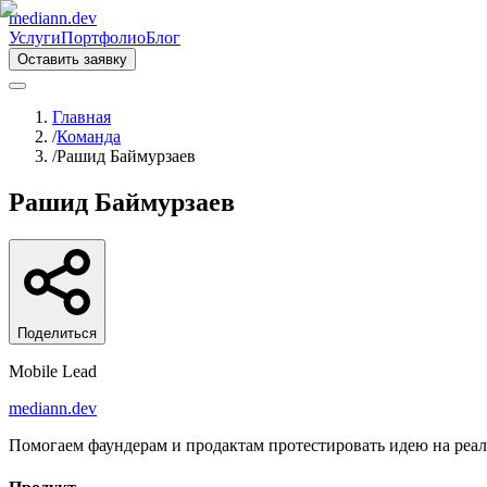
mediann.dev
Услуги
Портфолио
Блог
Оставить заявку
Главная
/
Команда
/
Рашид Баймурзаев
Рашид Баймурзаев
Поделиться
Mobile Lead
mediann.dev
Помогаем фаундерам и продактам протестировать идею на реаль