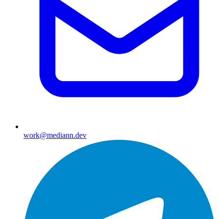
work@mediann.dev