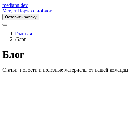
mediann.dev
Услуги
Портфолио
Блог
Оставить заявку
Главная
/
Блог
Блог
Статьи, новости и полезные материалы от нашей команды
Что такое ROI?
2 февраля 2026 г.
3
мин чтения
А вы знаете, сколько платите за каждого нового